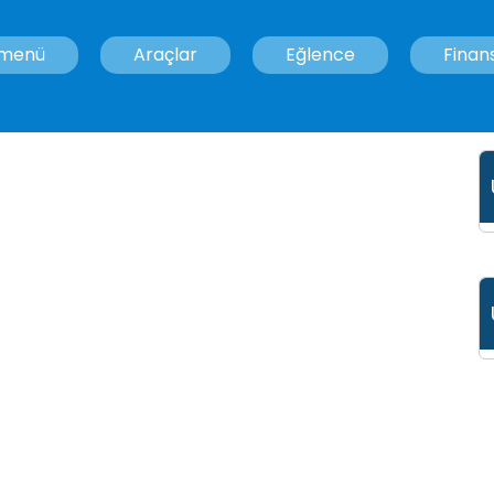
 menü
Araçlar
Eğlence
Finan